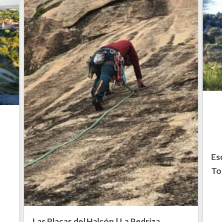
Es
To
Las Placas del Halcón | La Pedriza