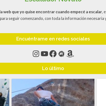
la web que yo quise encontrar cuando empecé a escalar
, 
para seguir comenzando, con toda la información necesaria
Encuéntrame en redes sociales
Instagram
YouTube
Facebook
Meetup
Amazon
Lo último