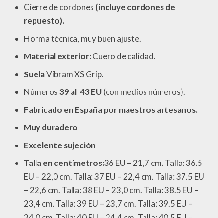
Cierre de cordones
(incluye cordones de
repuesto).
Horma técnica, muy buen ajuste.
Material exterior:
Cuero de calidad.
Suela
Vibram XS Grip.
Números
39 al 43 EU
(con medios números).
Fabricado en España por maestros artesanos.
Muy duradero
Excelente sujeción
Talla en centímetros:
36 EU – 21,7 cm. Talla: 36.5
EU – 22,0 cm. Talla: 37 EU – 22,4 cm. Talla: 37.5 EU
– 22,6 cm. Talla: 38 EU – 23,0 cm. Talla: 38.5 EU –
23,4 cm. Talla: 39 EU – 23,7 cm. Talla: 39.5 EU –
24,0 cm. Talla: 40 EU – 24,4 cm. Talla: 40.5 EU –