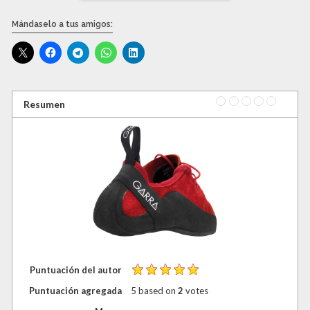
Mándaselo a tus amigos:
Rating
1 star
2 stars
3 stars
4 stars
5 star
Resumen
Puntuación del autor
Puntuación agregada
5
based on
2
votes