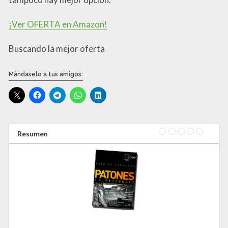
¡Ver OFERTA en Amazon!
Buscando la mejor oferta
Mándaselo a tus amigos:
Rating
1 star
2 stars
3 stars
4 stars
5 star
Resumen