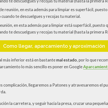
ando te descuelgues y recojas tu material (hasta la primera R
al de reunión, en esta además para limpiar es superfácil, pue
o cuando te descuelgues y recojas tu material.
e reunión, en esta además para limpiar está superfácil, puest
ando te descuelgues y recojas tu material (hasta la primera R
Como llegar, aparcamiento y aproximación
 al más inferior está en bastante
mal estado
, por lo que rec
aparcamiento lo más sencillo es poner en Google
Aparcamiento
nes complicación, llegaremos a Patones y atravesaremos el pu
rda.
n la carretera, y seguir hacia la presa, cruzar una pequeña p