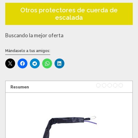
Otros protectores de cuerda de
escalada
Buscando la mejor oferta
Mándaselo a tus amigos:
Rating
1 star
2 stars
3 stars
4 stars
5 star
Resumen